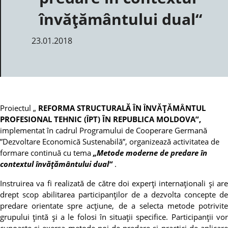
învățământului dual“
23.01.2018
Proiectul „
REFORMA STRUCTURALĂ ÎN ȊNVǍŢǍMȂNTUL
PROFESIONAL TEHNIC (ȊPT) ÎN REPUBLICA MOLDOVA”,
implementat în cadrul Programului de Cooperare Germană
”Dezvoltare Economică Sustenabilă”, organizează activitatea de
formare continuă cu tema
„Metode moderne de predare în
contextul învățământului dual“
.
Instruirea va fi realizată de către doi experți internaționali și are
drept scop abilitarea participanților de a dezvolta concepte de
predare orientate spre acțiune, de a selecta metode potrivite
grupului țintă și a le folosi în situații specifice. Participanții vor