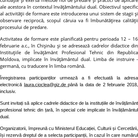
cunoaște și exersa metode noi de predare și practici de aplicare
ale acestora în contextul învățământului dual. Obiectivul specific
al activității de formare este introducerea unui sistem de stagii și
observare reciprocă, scopul căruia va fi îmbunătățirea calității
procesului de predare.
Activitatea de formare este planificată pentru perioada 12 – 16
februarie a.c., în Chișinău și se adresează cadrelor didactice din
Instituțiile de Învățământ Profesional Tehnic din Republica
Moldova, implicate în învățământul dual. Limba de instruire -
germană, cu traducere în limba română.
Înregistrarea participanților urmează a fi efectuată la adresa
electronică
laura.cioclea@giz.de
până la data de 2 februarie 2018,
inclusiv.
Sunt invitați să aplice cadrele didactice de la instituțiile de învățământ
profesional tehnic din țară, în special cele implicate în învățământul
dual.
Organizatorii, împreună cu Ministerul Educației, Culturii și Cercetării,
își rezervă dreptul de a selecta participanții, în cazul în care numărul