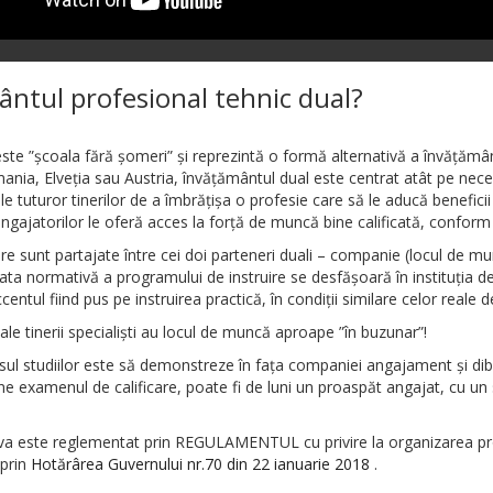
ântul profesional tehnic dual?
te ”școala fără șomeri” și reprezintă o formă alternativă a învățământu
ia, Elveția sau Austria, învățământul dual este centrat atât pe necesită
 tuturor tinerilor de a îmbrățișa o profesie care să le aducă beneficii
angajatorilor le oferă acces la forță de muncă bine calificată, conform 
are sunt partajate între cei doi parteneri duali – companie (locul de mun
ta normativă a programului de instruire se desfășoară în instituția de
entul fiind pus pe instruirea practică, în condiții similare celor reale
ale tinerii specialiști au locul de muncă aproape ”în buzunar”!
sul studiilor este să demonstreze în fața companiei angajament și dib
ține examenul de calificare, poate fi de luni un proaspăt angajat, cu un
ova este reglementat prin REGULAMENTUL cu privire la organizarea p
 prin
Hotărârea Guvernului nr.70 din 22 ianuarie 2018
.