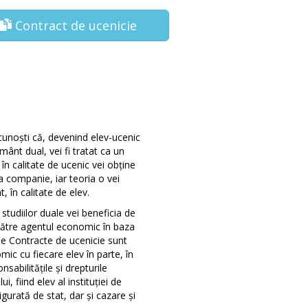
Contract de ucenicie
unoști că, devenind elev-ucenic
ânt dual, vei fi tratat ca un
în calitate de ucenic vei obține
la companie, iar teoria o vei
, în calitate de elev.
studiilor duale vei beneficia de
 către agentul economic în baza
 de Contracte de ucenicie sunt
c cu fiecare elev în parte, în
abilitățile și drepturile
ui, fiind elev al instituției de
igurată de stat, dar și cazare și