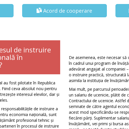
Acord de cooperare
sul de instruire
onală în
De asemenea, este necesar să c
?
în cadrul unui program de învățăm
adevărat angajat al companiei – 
o instruire practică, structurată 
asimila la instituția de învățământ
 au fost pilotate în Republica
 Fiind ceva absolut nou pentru
Mai mult, pe parcursul perioadei 
rezește interesul elevilor, dar și
un salariu de ucenicie, plătit de
eles.
Contractului de ucenicie. Astfel
semnate de către agentul economi
sponsabilitățile de instruire a
acest mod specificându-se respons
 pentru economia națională, sunt
fiecărei părți. Suplimentar salariul
învățământ profesional tehnic și
învățământ, vei primi și bursa as
parteneri în procesul de instruire