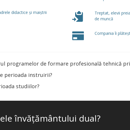
drele didactice și maiștrii
Treptat, elevii prei
de muncă
Compania îi plăteșt
drul programelor de formare profesională tehnică pr
e perioada instruirii?
rioada studiilor?
ele învățământului dual?