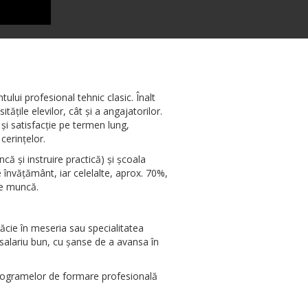
lui profesional tehnic clasic. Înalt
țile elevilor, cât și a angajatorilor.
 și satisfacție pe termen lung,
cerințelor.
că și instruire practică) și școala
 învățământ, iar celelalte, aprox. 70%,
 de muncă.
ăcie în meseria sau specialitatea
 salariu bun, cu șanse de a avansa în
rogramelor de formare profesională