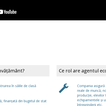
 învățământ?
Ce rol are agentul e
ruirea în sălile de clasă
Compania asigură f
reale de muncă, no
producție, elevilor 
echipamentele și u
tă, finanțată din bugetul de stat
întreprinderii etc.