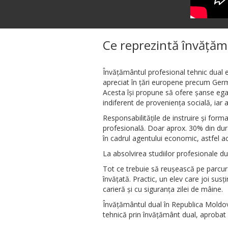
Ce reprezintă învățăm
Învățământul profesional tehnic dual es
apreciat în țări europene precum German
Acesta își propune să ofere șanse egale
indiferent de proveniența socială, iar 
Responsabilitățile de instruire și form
profesională. Doar aprox. 30% din dura
în cadrul agentului economic, astfel acc
La absolvirea studiilor profesionale du
Tot ce trebuie să reușească pe parcur
învățată. Practic, un elev care joi sus
carieră și cu siguranța zilei de mâine.
Învățământul dual în Republica Mold
tehnică prin învățământ dual, aprobat