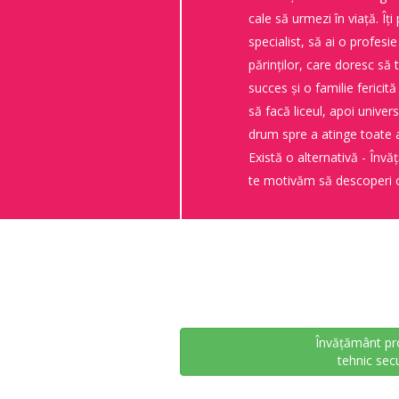
cale să urmezi în viață. Îți
specialist, să ai o profesie
părinților, care doresc să t
succes și o familie fericită
să facă liceul, apoi univer
drum spre a atinge toate 
Există o alternativă - Înv
te motivăm să descoperi o 
Învățământ pr
tehnic sec