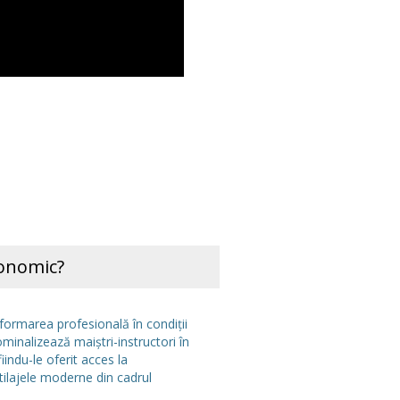
conomic?
ormarea profesională în condiții
minalizează maiștri-instructori în
fiindu-le oferit acces la
tilajele moderne din cadrul