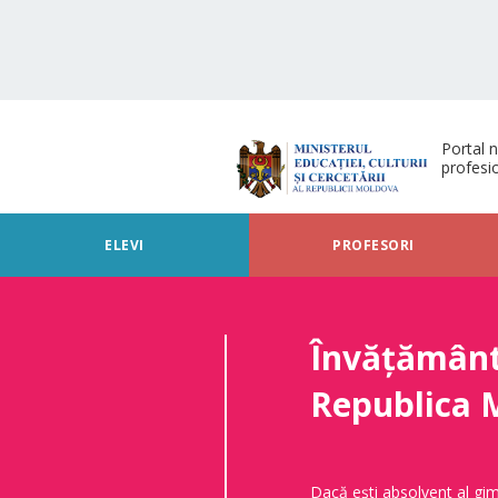
Portal n
profesi
ELEVI
PROFESORI
Învățământu
Republica 
Dacă ești absolvent al gim