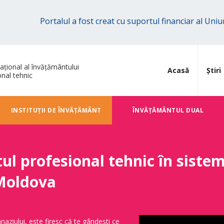
Portalul a fost creat cu suportul financiar al Un
ațional al învățământului
Acasă
Știri
onal tehnic
INSTITUȚII DE ÎNVĂȚĂMÂNT
ÎNVĂŢĂMÂNTUL DUAL
l profesional tehnic în sistem
Moldova
naziului, este firesc că te gândești ce