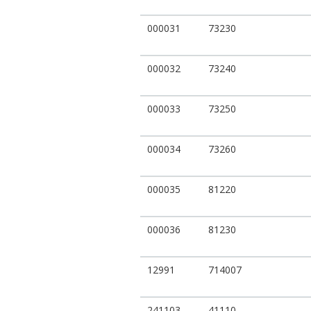
000031
73230
000032
73240
000033
73250
000034
73260
000035
81220
000036
81230
12991
714007
241103
41110