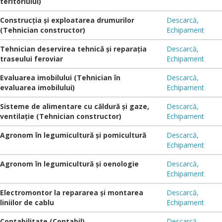
teritoriului)
Construcția și exploatarea drumurilor
Descarcă,
(Tehnician constructor)
Echipament
Tehnician deservirea tehnică şi reparaţia
Descarcă,
traseului feroviar
Echipament
Evaluarea imobilului (Tehnician în
Descarcă,
evaluarea imobilului)
Echipament
Sisteme de alimentare cu căldură și gaze,
Descarcă,
ventilație (Tehnician constructor)
Echipament
Agronom în legumicultură și pomicultură
Descarcă,
Echipament
Agronom în legumicultură şi oenologie
Descarcă,
Echipament
Electromontor la repararea şi montarea
Descarcă,
liniilor de cablu
Echipament
Contabilitate (Contabil)
Descarcă,