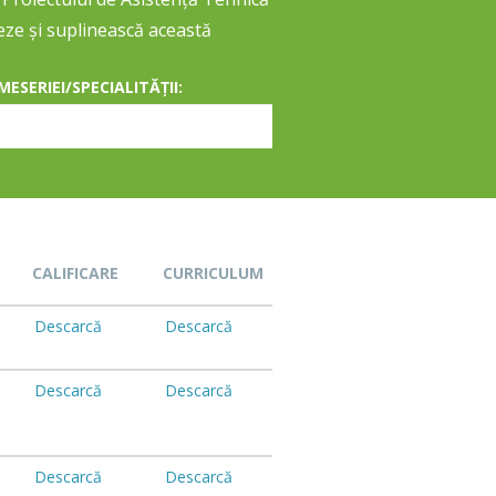
zeze și suplinească această
ESERIEI/SPECIALITĂȚII:
CALIFICARE
CURRICULUM
Descarcă
Descarcă
Descarcă
Descarcă
Descarcă
Descarcă