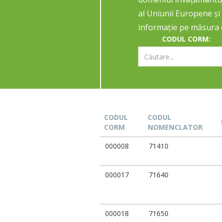
al Uniunii Europene și 
informație pe măsura e
CODUL CORM:
CODUL
CODUL
CORM
NOMENCLATOR
000008
71410
000017
71640
000018
71650