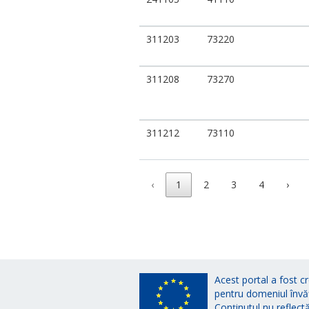
311203
73220
311208
73270
311212
73110
‹
1
2
3
4
›
Acest portal a fost cr
pentru domeniul învă
Conținutul nu reflect