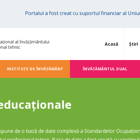
Portalul a fost creat cu suportul financiar al Un
ațional al învățământului
Acasă
Știri
onal tehnic
INSTITUȚII DE ÎNVĂȚĂMÂNT
ÎNVĂŢĂMÂNTUL DUAL
educaționale
ispune de o bază de date complexă a Standardelor Ocupaționale
i profesional tehnic. Baza de date a fost creată cu sprijinul