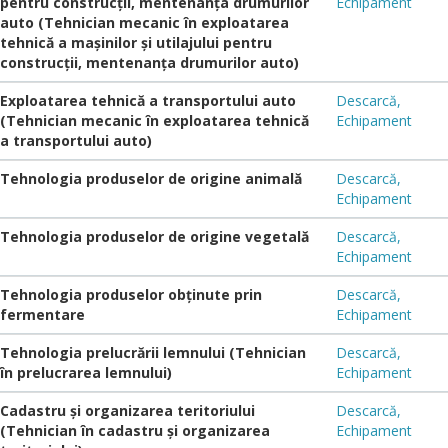
pentru construcții, mentenanța drumurilor
Echipament
auto (Tehnician mecanic în exploatarea
tehnică a mașinilor și utilajului pentru
construcții, mentenanța drumurilor auto)
Exploatarea tehnică a transportului auto
Descarcă,
(Tehnician mecanic în exploatarea tehnică
Echipament
a transportului auto)
Tehnologia produselor de origine animală
Descarcă,
Echipament
Tehnologia produselor de origine vegetală
Descarcă,
Echipament
Tehnologia produselor obținute prin
Descarcă,
fermentare
Echipament
Tehnologia prelucrării lemnului (Tehnician
Descarcă,
în prelucrarea lemnului)
Echipament
Cadastru și organizarea teritoriului
Descarcă,
(Tehnician în сadastru și organizarea
Echipament