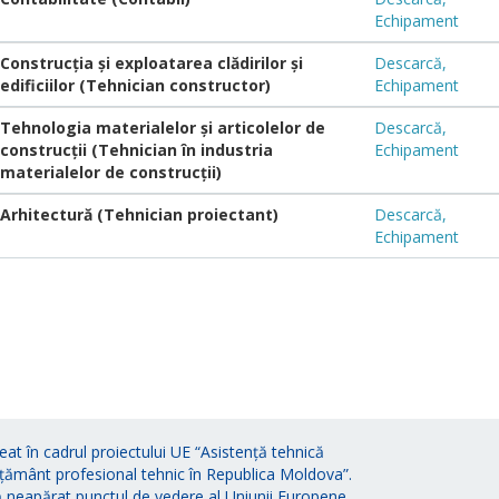
Echipament
Construcția și exploatarea clădirilor și
Descarcă,
edificiilor (Tehnician constructor)
Echipament
Tehnologia materialelor și articolelor de
Descarcă,
construcții (Tehnician în industria
Echipament
materialelor de construcții)
Arhitectură (Tehnician proiectant)
Descarcă,
Echipament
eat în cadrul proiectului UE “Asistență tehnică
țământ profesional tehnic în Republica Moldova”.
ă neapărat punctul de vedere al Uniunii Europene.