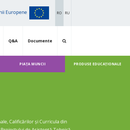
iunii Europene
RO
RU
Q&A
Documente
PIAȚA MUNCII
PRODUSE EDUCAȚIONALE
, Calificărilor și Curricula din
 Proiectului de Asistență Tehnică