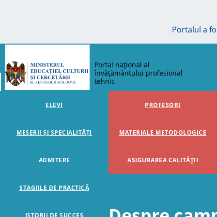
Portalul a f
Portal național al
învățământului profesional
tehnic
ELEVI
PROFESORI
MESERII ȘI SPECIALITĂȚI
MATERIALE METODOLOGICE
ADMITERE
ASIGURAREA CALITĂȚII
STAGIILE DE PRACTICĂ
Despre camp
ISTORII DE SUCCES