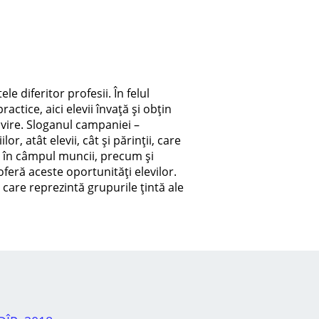
e diferitor profesii. În felul
tice, aici elevii învață și obțin
lvire. Sloganul campaniei –
r, atât elevii, cât și părinții, care
are în câmpul muncii, precum și
feră aceste oportunități elevilor.
, care reprezintă grupurile țintă ale