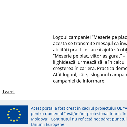
Logoul campaniei “Meserie pe plac, v
acesta se transmite mesajul că învă
abilități practice care îi ajută să
“Meserie pe plac, viitor asigurat” – 
îi ghidează, urmează să ia în calcul
creșterea în carieră. Practica demo
Atât logoul, cât și sloganul campani
campaniei de informare.
Tweet
Acest portal a fost creat în cadrul proiectului UE “
pentru domeniul învățământ profesional tehnic în
Moldova”. Conținutul nu reflectă neapărat punctul
Uniunii Europene.