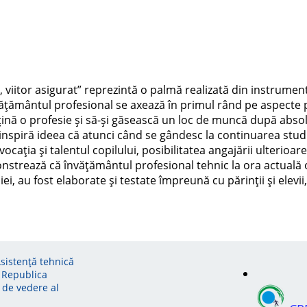
iitor asigurat” reprezintă o palmă realizată din instrumentel
țământul profesional se axează în primul rând pe aspecte prac
 obțină o profesie și să-și găsească un loc de muncă după abso
inspiră ideea că atunci când se gândesc la continuarea studiilo
 vocația și talentul copilului, posibilitatea angajării ulterio
nstrează că învățământul profesional tehnic la ora actuală o
ei, au fost elaborate și testate împreună cu părinții și elevii
Asistență tehnică
 Republica
 de vedere al