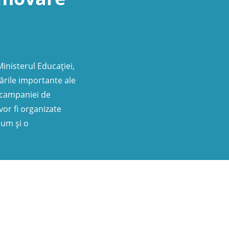
inisterul Educației,
ările importante ale
 campaniei de
vor fi organizate
cum și o