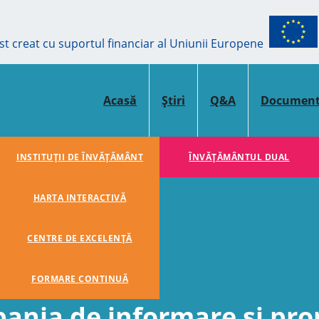
ost creat cu suportul financiar al Uniunii Europene
Acasă
Știri
Q&A
Documen
INSTITUȚII DE ÎNVĂȚĂMÂNT
ÎNVĂŢĂMÂNTUL DUAL
HARTA INTERACTIVĂ
CENTRE DE EXCELENȚĂ
FORMARE CONTINUĂ
ania de informare și pr