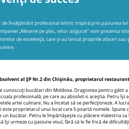
ilor de învățământ profesional tehnic inspiră prin pasiunea lo
ampaniei „Meserie pe plac, viitor asigurat” vom prezenta isto
entrelor de excelență, care și-au lansat propriile afaceri sau 
olvire.
bsolvent al ȘP Nr.2 din Chișinău, proprietarul restauran
i cunoscuți bucătari din Moldova. Dragostea pentru gătit a d
a școala profesională, pe care au absolvit-o aceștia. Petru îș
etele artei culinare. Nu a încetat să se perfecționeze. A lucr
i este proprietarul unui local care îi poartă numele. Spune 
 un bucătar. Petru le împărtășește cu plăcere măiestria sa în
să își urmeze cu pasiune visul, fără să le fie frică de dificultăț