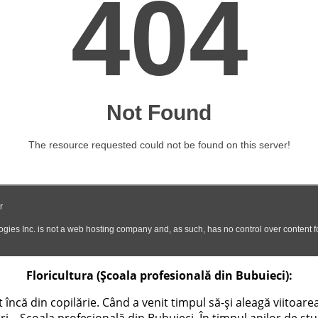
Floricultura (Școala profesională din Bubuieci):
t încă din copilărie. Când a venit timpul să-și aleagă viitoar
ori – Școala profesională din Bubuieci. În timpul anilor de stud