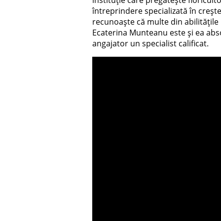
întreprindere specializată în creșt
recunoaște că multe din abilitățile 
Ecaterina Munteanu este și ea absol
angajator un specialist calificat.