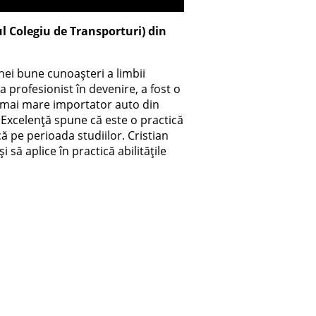
l Colegiu de Transporturi) din
nei bune cunoașteri a limbii
a profesionist în devenire, a fost o
ui mai mare importator auto din
 Excelență spune că este o practică
că pe perioada studiilor. Cristian
ă aplice în practică abilitățile