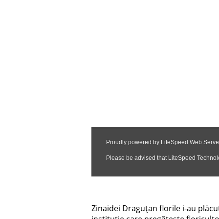
Zinaidei Draguțan florile i-au plăcu
instituție care pregătește floricult