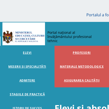
Portalul a f
Portal național al
învățământului profesional
tehnic
ELEVI
PROFESORI
MESERII ȘI SPECIALITĂȚI
MATERIALE METODOLOGICE
ADMITERE
ASIGURAREA CALITĂȚII
STAGIILE DE PRACTICĂ
Elevi și abso
ISTORII DE SUCCES