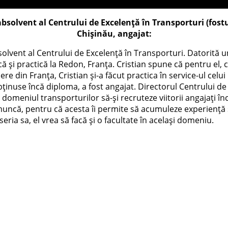
bsolvent al Centrului de Excelență în Transporturi (fostu
Chișinău, angajat:
olvent al Centrului de Excelență în Transporturi. Datorită u
că și practică la Redon, Franța. Cristian spune că pentru el, c
ere din Franța, Cristian și-a făcut practica în service-ul cel
ținuse încă diploma, a fost angajat. Directorul Centrului de
domeniul transporturilor să-și recruteze viitorii angajați în
ncă, pentru că acesta îi permite să acumuleze experiență și s
ria sa, el vrea să facă și o facultate în același domeniu.