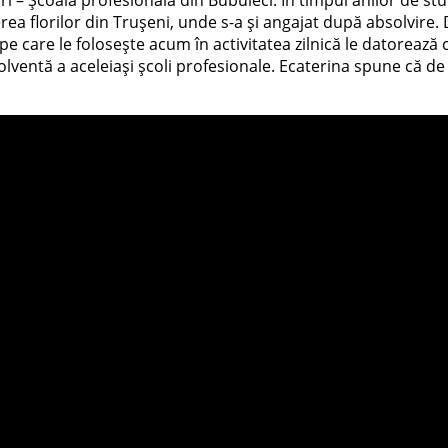
erea florilor din Trușeni, unde s-a și angajat după absolvire
pe care le folosește acum în activitatea zilnică le datorează
ventă a aceleiași școli profesionale. Ecaterina spune că de p