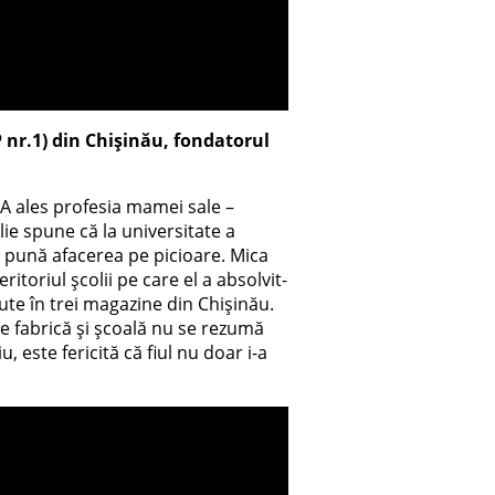
P nr.1) din Chișinău, fondatorul
. A ales profesia mamei sale –
lie spune că la universitate a
să pună afacerea pe picioare. Mica
eritoriul școlii pe care el a absolvit-
te în trei magazine din Chișinău.
re fabrică și școală nu se rezumă
, este fericită că fiul nu doar i-a