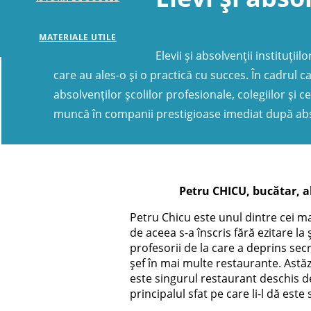
MATERIALE UTILE
Elevii și absolvenții instituți
care au ales-o și o practică cu succes. În cadrul c
absolvenților școlilor profesionale, colegiilor și c
muncă în companii prestigioase imediat după abs
Petru CHICU, bucătar, a
Petru Chicu este unul dintre cei ma
de aceea s-a înscris fără ezitare l
profesorii de la care a deprins secr
șef în mai multe restaurante. Astăz
este singurul restaurant deschis de
principalul sfat pe care li-l dă este 