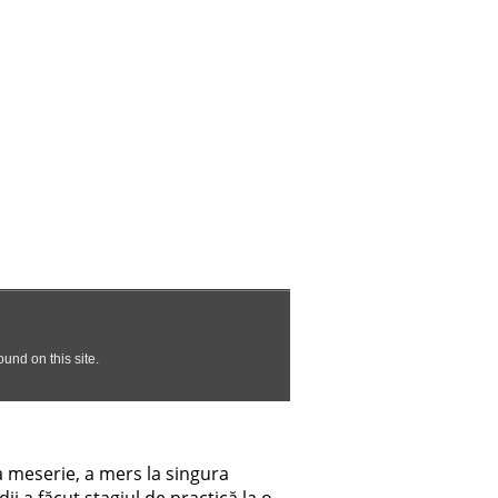
ea meserie, a mers la singura
ii a făcut stagiul de practică la o