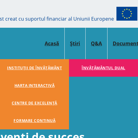
ost creat cu suportul financiar al Uniunii Europene
Acasă
Știri
Q&A
Documen
INSTITUȚII DE ÎNVĂȚĂMÂNT
ÎNVĂŢĂMÂNTUL DUAL
HARTA INTERACTIVĂ
CENTRE DE EXCELENȚĂ
FORMARE CONTINUĂ
lvenți de succes