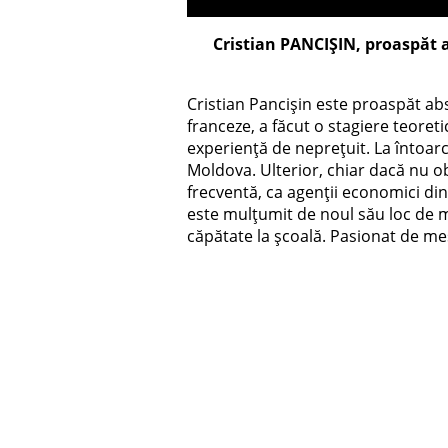
Cristian PANCIȘIN, proaspăt a
Cristian Pancișin este proaspăt abs
franceze, a făcut o stagiere teoreti
experiență de neprețuit. La întoarc
Moldova. Ulterior, chiar dacă nu ob
frecventă, ca agenții economici din 
este mulțumit de noul său loc de mu
căpătate la școală. Pasionat de mese