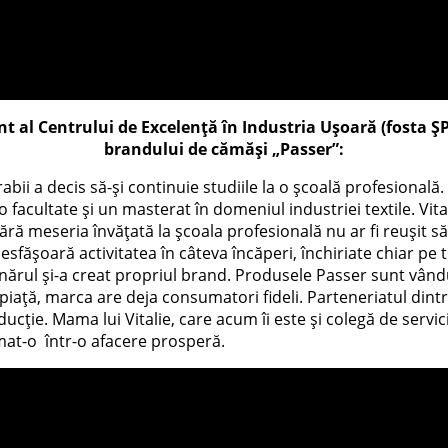
ent al Centrului de Excelență în Industria Ușoară (fosta Ș
brandului de cămăși „Passer”:
rabii a decis să-și continuie studiile la o școală profesională
o facultate și un masterat în domeniul industriei textile. Vita
fără meseria învățată la școala profesională nu ar fi reușit 
 desfășoară activitatea în câteva încăperi, închiriate chiar pe t
nărul și-a creat propriul brand. Produsele Passer sunt vându
piață, marca are deja consumatori fideli. Parteneriatul dint
ucție. Mama lui Vitalie, care acum îi este și colegă de serviciu
rmat-o într-o afacere prosperă.