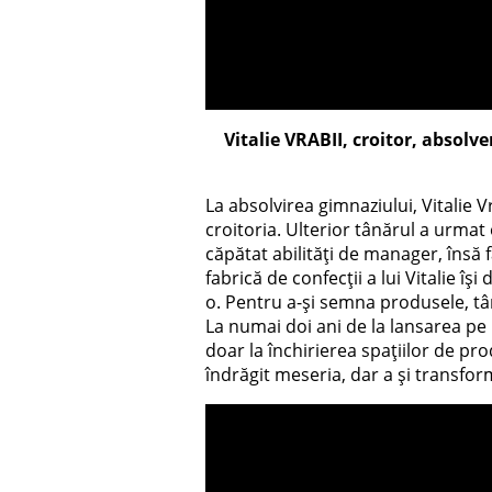
Vitalie VRABII, croitor, absolv
La absolvirea gimnaziului, Vitalie V
croitoria. Ulterior tânărul a urmat 
căpătat abilități de manager, însă 
fabrică de confecții a lui Vitalie își
o. Pentru a-și semna produsele, tâ
La numai doi ani de la lansarea pe 
doar la închirierea spațiilor de prod
îndrăgit meseria, dar a și transfo