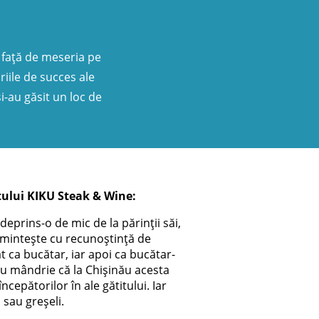
r față de meseria pe
riile de succes ale
și-au găsit un loc de
tului KIKU Steak & Wine:
eprins-o de mic de la părinții săi,
i amintește cu recunoștință de
at ca bucătar, iar apoi ca bucătar-
cu mândrie că la Chișinău acesta
cepătorilor în ale gătitului. Iar
i sau greșeli.