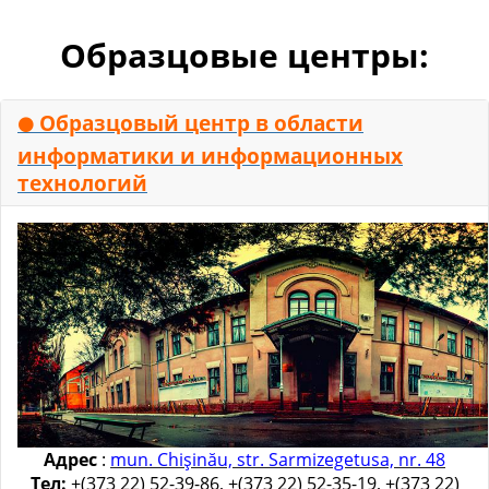
Образцовые центры:
Образцовый центр в области
⚫
информатики и информационных
технологий
Адрес
:
mun. Chişinău, str. Sarmizegetusa, nr. 48
Тел:
+(373 22) 52-39-86, +(373 22) 52-35-19, +(373 22)