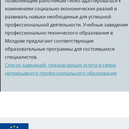
позволяющим работникам гибко адаптироваться к
WEB:
ceee.md
изменениям социально-экономических реалий и
E-mail:
col_politehnic@yahoo.com
развивать навыки необходимые для успешной
Специальности:
Метрология и сертификации
соответствия, Автоматизация технологических
профессиональной деятельности. Учебные заведения
процессов, Электромеханика, Электроэнергетика,
профессионально-технического образования в
Почтовая связь, Телекоммуникационные
Молдове предлагают соответствующие
технологии и сети, Компьютерные сети,
образовательные программы для состоявшихся
Компьютеры
специалистов.
Подробнее
Список заведений, предлагающих услуги в сфере
непрерывного профессионального образования