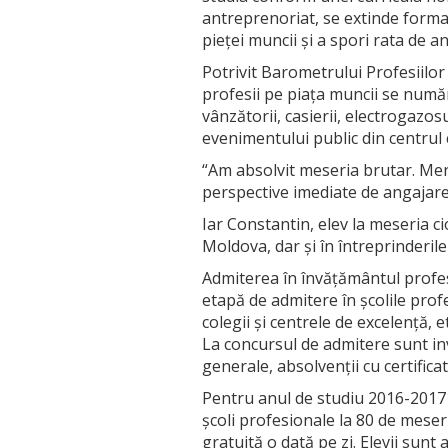
antreprenoriat, se extinde forma
pieței muncii și a spori rata de a
Potrivit Barometrului Profesiilo
profesii pe piața muncii se numără
vânzătorii, casierii, electrogazosu
evenimentului public din centrul c
“Am absolvit meseria brutar. Mereu
perspective imediate de angajare 
Iar Constantin, elev la meseria ci
Moldova, dar și în întreprinderile
Admiterea în învățământul profes
etapă de admitere în școlile prof
colegii și centrele de excelență, 
La concursul de admitere sunt invi
generale, absolvenții cu certificat
Pentru anul de studiu 2016-2017 se
școli profesionale la 80 de meseri
gratuită o dată pe zi. Elevii sunt 