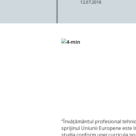
12.07.2016
“Învățământul profesional tehnic 
sprijinul Uniunii Europene este 
studia conform unei curricula no