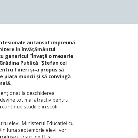
rofesionale au lansat împreună
mitere în învățământul
cu genericul “Învață o meserie
Grădina Publică “Ștefan cel
ntru Tineri și-a propus să
e piața muncii și să convingă
nală.
menționat la deschiderea
devine tot mai atractiv pentru
 continue studiile în școli
ru elevi. Ministerul Educației cu
in luna septembrie elevii vor
roduse cursuri de IT și