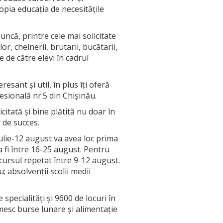
opia educația de necesitățile
ncă, printre cele mai solicitate
r, chelnerii, brutarii, bucătarii,
e de către elevi în cadrul
sant și util, în plus îți oferă
esională nr.5 din Chișinău.
citată și bine plătită nu doar în
r de succes.
ulie-12 august va avea loc prima
a fi între 16-25 august. Pentru
ncursul repetat între 9-12 august.
; absolvenții școlii medii
specialități și 9600 de locuri în
rimesc burse lunare și alimentație