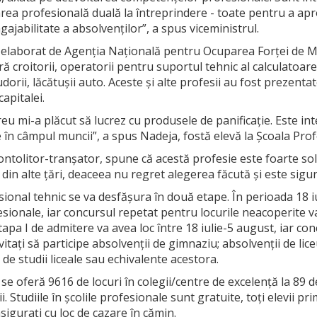
rea profesională duală la întreprindere - toate pentru a apr
ngajabilitate a absolvenților”, a spus viceministrul.
r elaborat de Agenția Națională pentru Ocuparea Forței de Mu
 croitorii, operatorii pentru suportul tehnic al calculatoarelo
dorii, lăcătușii auto. Aceste și alte profesii au fost prezentat
apitalei.
 mi-a plăcut să lucrez cu produsele de panificație. Este intere
în câmpul muncii”, a spus Nadeja, fostă elevă la Școala Prof
ontolitor-tranșator, spune că acestă profesie este foarte soli
 din alte țări, deaceea nu regret alegerea făcută și este sigu
ional tehnic se va desfășura în două etape. În perioada 18 i
esionale, iar concursul repetat pentru locurile neacoperite v
etapa I de admitere va avea loc între 18 iulie-5 august, iar co
tați să participe absolvenții de gimnaziu; absolvenții de liceu
 de studii liceale sau echivalente acestora.
 oferă 9616 de locuri în colegii/centre de excelență la 89 de 
i. Studiile în școlile profesionale sunt gratuite, toți elevii p
asigurați cu loc de cazare în cămin.