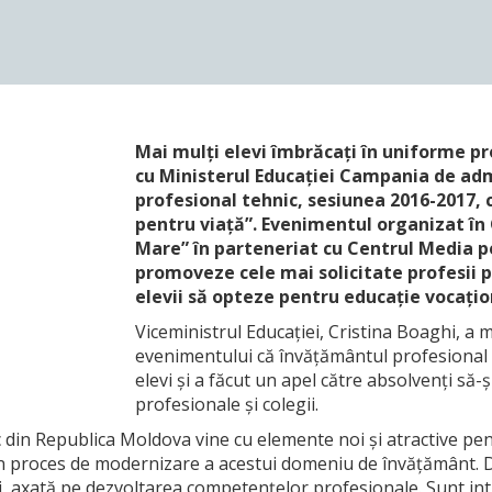
Mai mulți elevi îmbrăcați în uniforme p
cu Ministerul Educației Campania de ad
profesional tehnic, sesiunea 2016-2017, 
pentru viață”. Evenimentul organizat în 
Mare” în parteneriat cu Centrul Media pe
promoveze cele mai solicitate profesii p
elevii să opteze pentru educație vocațio
Viceministrul Educației, Cristina Boaghi, a 
evenimentului că învățământul profesional 
elevi și a făcut un apel către absolvenți să-și
profesionale și colegii.
din Republica Moldova vine cu elemente noi și atractive pent
în proces de modernizare a acestui domeniu de învățământ. D
i, axată pe dezvoltarea competențelor profesionale. Sunt int