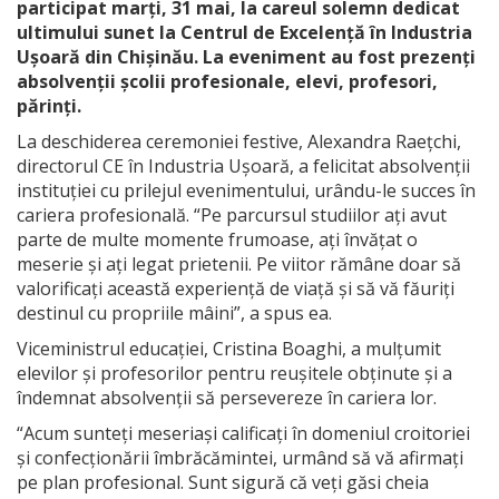
participat marți, 31 mai, la careul solemn dedicat
ultimului sunet la Centrul de Excelență în Industria
Ușoară din Chișinău. La eveniment au fost prezenți
absolvenții școlii profesionale, elevi, profesori,
părinți.
La deschiderea ceremoniei festive, Alexandra Raețchi,
directorul CE în Industria Ușoară, a felicitat absolvenții
instituției cu prilejul evenimentului, urându-le succes în
cariera profesională. “Pe parcursul studiilor ați avut
parte de multe momente frumoase, ați învățat o
meserie și ați legat prietenii. Pe viitor rămâne doar să
valorificați această experiență de viață și să vă făuriți
destinul cu propriile mâini”, a spus ea.
Viceministrul educației, Cristina Boaghi, a mulțumit
elevilor și profesorilor pentru reușitele obținute și a
îndemnat absolvenții să persevereze în cariera lor.
“Acum sunteți meseriași calificați în domeniul croitoriei
și confecționării îmbrăcămintei, urmând să vă afirmați
pe plan profesional. Sunt sigură că veți găsi cheia