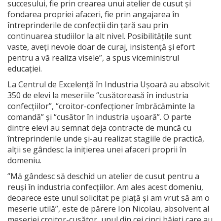
succesului, fie prin crearea unui atelier de cusut și
fondarea propriei afaceri, fie prin angajarea în
întreprinderile de confecții din țară sau prin
continuarea studiilor la alt nivel. Posibilitățile sunt
vaste, aveți nevoie doar de curaj, insistență și efort
pentru a vă realiza visele”, a spus viceministrul
educației.
La Centrul de Excelență în Industria Ușoară au absolvit
350 de elevi la meseriile “cusătoreasă în industria
confecțiilor”, “croitor-confecționer îmbrăcăminte la
comandă” și “cusător în industria ușoară”. O parte
dintre elevi au semnat deja contracte de muncă cu
întreprinderile unde și-au realizat stagiile de practică,
alții se gândesc la inițierea unei afaceri proprii în
domeniu.
“Mă gândesc să deschid un atelier de cusut pentru a
reuși în industria confecțiilor. Am ales acest domeniu,
deoarece este unul solicitat pe piață și am vrut să am o
meserie utilă”, este de părere Ion Nicolau, absolvent al
meseriei croitor-cusător, unul din cei cinci băieți care au