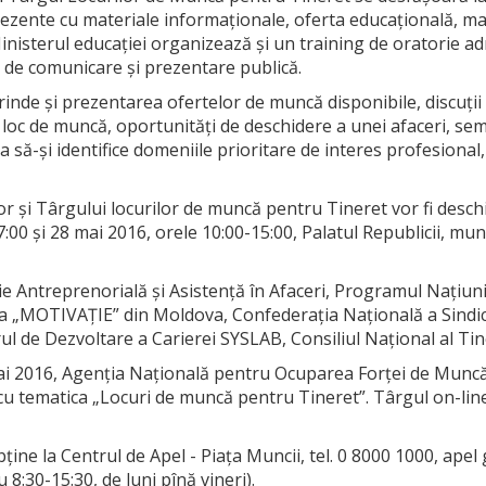
rezente cu materiale informaționale, oferta educațională, mast
Ministerul educației organizează și un training de oratorie adre
 de comunicare și prezentare publică.
nde și prezentarea ofertelor de muncă disponibile, discuții 
loc de muncă, oportunități de deschidere a unei afaceri, sem
a să-și identifice domeniile prioritare de interes profesional, 
or şi Târgului locurilor de muncă pentru Tineret vor fi deschi
7:00 și 28 mai 2016, orele 10:00-15:00, Palatul Republicii, mun
ie Antreprenorială și Asistență în Afaceri, Programul Națiun
a „MOTIVAȚIE” din Moldova, Confederația Națională a Sindic
ul de Dezvoltare a Carierei SYSLAB, Consiliul Național al Ti
ai 2016, Agenția Națională pentru Ocuparea Forței de Muncă 
, cu tematica „Locuri de muncă pentru Tineret”. Târgul on-line
ine la Centrul de Apel - Piaţa Muncii, tel. 0 8000 1000, apel g
 8:30-15:30, de luni pînă vineri).