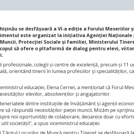
ișinău se desfășoară a VI-a ediție a Forului Meseriilor și
imentul este organizat la inițiativa Agenţiei Naţionale
uncii, Protecției Sociale și Familiei, Ministerului Tineret
copul să ofere o pltaformă de dialog pentru elevi, viitor
i.
 profesionale, colegii și centre de excelență, precum și 11 un
ă, orientând tinerii în lumea profesiilor și specialităților, ca
eministrul educației, Elena Cernei, a menționat că Forul Meser
esităților elevilor, absolvenților și angajatorilor.
teneriatele dintre instituțiile de învățământ și agenții econom
 care să răspundă necesităților pieței muncii. Mizăm pe sprijinu
ea spre noi oportunități de colaborare, deoarece doar cu ef
til societății”, a spus viceministrul educației.
 și Târgul Locurilor de Muncă pentru Tineret se desfășoară la 