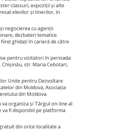
er-classuri, expoziții și alte
sat elevilor și tinerilor, în
și negocierea cu agenții
inare, dezbateri tematice.
fiind ghidați în carieră de către
se pentru vizitatori în perioada:
. Chişinău, str. Maria Cebotari,
ilor Unite pentru Dezvoltare
atelor din Moldova, Asociația
neretului din Moldova.
va organiza și Târgul on-line al
 va fi disponibil pe platforma
ratuit din orice localitate a