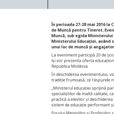
În perioada 27-28 mai 2016 la Ch
de Muncă pentru Tineret. Even
Muncă, sub egida Ministerului M
Ministerului Educației, având s
unui loc de muncă și angajator
La eveniment participă 20 de școli
își vor prezenta oferta educațional
Republica Moldova.
În deschiderea evenimentului, vic
tradiție frumoasă, ce răspunde nec
„Ministerul educației sprijină par
specialiștilor de înaltă calitate,
practică a elevilor și deschider
sistem de educație performant și u
Forului Meseriilor și Profesiilor