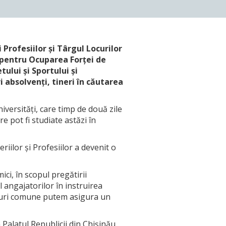
 Profesiilor și Târgul Locurilor
 pentru Ocuparea Forţei de
ului și Sportului și
i absolvenți, tineri în căutarea
iversități, care timp de două zile
re pot fi studiate astăzi în
iilor și Profesiilor a devenit o
ici, în scopul pregătirii
l angajatorilor în instruirea
orturi comune putem asigura un
Palatul Republicii din Chișinău.