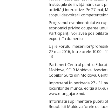
Instituțiile de învățământ sunt p
activități interactive. Pe 27 mai, 
scopul dezvoltării competențelor
Programul evenimentului va cupri
economici privind ocuparea unui 
Participanții vor avea posibilitate
experți în domeniu.
Uşile Forului meseriilor/profesiil
27 mai 2016, între orele 10:00 - 1
16.
Parteneri: Centrul pentru Educaț
Moldova, SOIR Moldova, Asociați
Copiilor Surzi din Moldova, Centr
Important! În perioada 27 - 31 m
locurilor de muncă, ediția a IX-a
www.e-angajare.md.
Informaţii suplimentare puteți obț
Republicii Moldova (orele de lucru