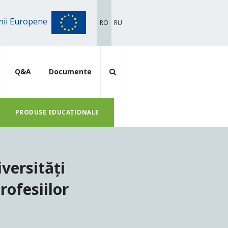
iunii Europene
RO
RU
Q&A
Documente
PRODUSE EDUCAȚIONALE
iversități
rofesiilor