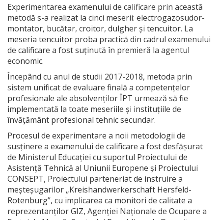
Experimentarea examenului de calificare prin această
metodă s-a realizat la cinci meserii: electrogazosudor-
montator, bucătar, croitor, dulgher și tencuitor. La
meseria tencuitor proba practică din cadrul examenului
de calificare a fost suținută în premieră la agentul
economic.
Începând cu anul de studii 2017-2018, metoda prin
sistem unificat de evaluare finală a competențelor
profesionale ale absolvenților ÎPT urmează să fie
implementată la toate meseriile și instituțiile de
învățământ profesional tehnic secundar.
Procesul de experimentare a noii metodologii de
susținere a examenului de calificare a fost desfășurat
de Ministerul Educației cu suportul Proiectului de
Asistență Tehnică al Uniunii Europene și Proiectului
CONSEPT, Proiectului parteneriat de instruire a
meşteşugarilor „Kreishandwerkerschaft Hersfeld-
Rotenburg”, cu implicarea ca monitori de calitate a
reprezentanților GIZ, Agenției Naționale de Ocupare a