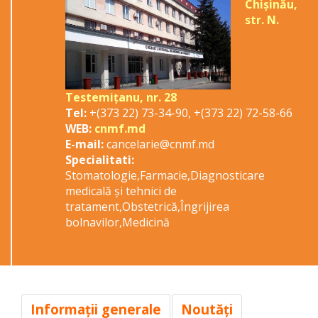
Chişinău,
str. N.
Testemiţanu, nr. 28
Tel:
+(373 22) 73-34-90, +(373 22) 72-58-66
WEB:
cnmf.md
E-mail:
cancelarie@cnmf.md
Specialitati:
Stomatologie,Farmacie,Diagnosticare
medicală şi tehnici de
tratament,Obstetrică,Îngrijirea
bolnavilor,Medicină
Informaţii generale
Noutăţi