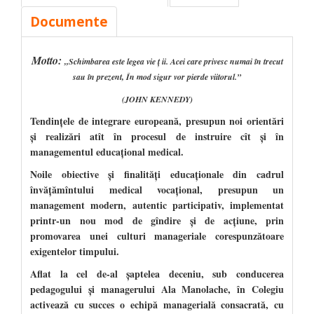
Documente
Motto:
„Schimbarea este legea vie
ţ
ii.
Acei care privesc numai în trecut
sau în prezent,
În mod sigur vor pierde viitorul.”
(JOHN KENNEDY)
Tendinţele de integrare europeană, presupun noi orientări
şi realizări atît în procesul de instruire cît şi în
managementul educaţional medical.
Noile obiective şi finalităţi educaţionale din cadrul
învăţămîntului medical vocaţional, presupun un
management modern, autentic participativ, implementat
printr-un nou mod de gîndire şi de acţiune, prin
promovarea unei culturi manageriale corespunzătoare
exigentelor timpului.
Aflat la cel de-al şaptelea deceniu, sub conducerea
pedagogului şi managerului Ala Manolache, în Colegiu
activează cu succes o echipă managerială consacrată, cu