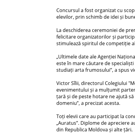
Concursul a fost organizat cu scop
elevilor, prin schimb de idei și bune
La deschiderea ceremoniei de premi
felicitare organizatorilor și parti
stimulează spiritul de competiție al
„Ultimele date ale Agenției Națion
este în mare căutare de specialiști 
studiați arta frumosului”, a spus vi
Victor Sîlii, directorul Colegiului 
evenimentului și a mulțumit partene
țară și de peste hotare ne ajută să 
domeniu”, a precizat acesta.
Toți elevii care au participat la c
„Auratus”. Diplome de apreciere au 
din Republica Moldova și alte țări.