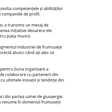
volta competențele și abilităților
i companiile de profil.
ei, a transmis un mesaj de
nenea inițiative deoarece ele
ntru piața muncii.
segmentul industriei de frumusețe
corectă atunci când ați ales să
lă pentru buna organizare a
 de colaborare cu partenerii din
 cu ultimele inovații și tendințe din
uri din partea uzinei de giuvaergie
 cu renume în domeniul frumuseții