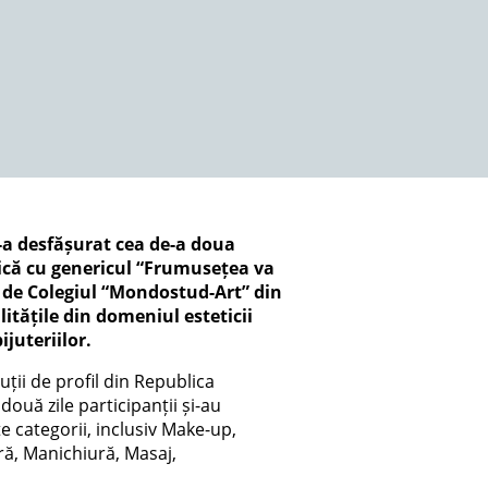
s-a desfășurat cea de-a doua
tică cu genericul “Frumusețea va
 de Colegiul “Mondostud-Art” din
litățile din domeniul esteticii
ijuteriilor.
uții de profil din Republica
ouă zile participanții și-au
 categorii, inclusiv Make-up,
ară, Manichiură, Masaj,