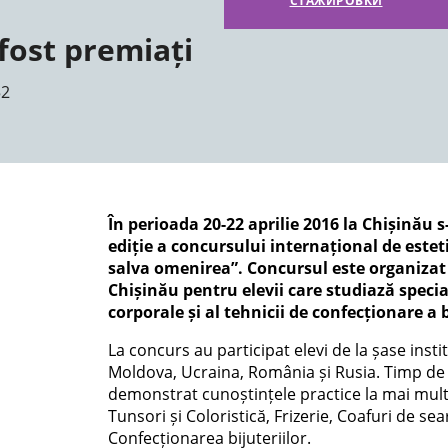
СТАЖИРОВКИ
fost premiați
52
În perioada 20-22 aprilie 2016 la Chișinău 
ediție a concursului internațional de este
salva omenirea”. Concursul este organizat
Chișinău pentru elevii care studiază specia
corporale și al tehnicii de confecționare a b
La concurs au participat elevi de la șase instit
Moldova, Ucraina, România și Rusia. Timp de d
demonstrat cunoștințele practice la mai multe
Tunsori și Coloristică, Frizerie, Coafuri de se
Confecționarea bijuteriilor.