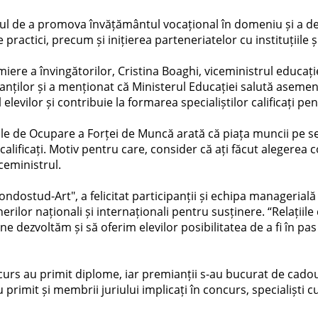
ul de a promova învățământul vocațional în domeniu și a dez
 practici, precum și inițierea parteneriatelor cu instituțiile ș
ere a învingătorilor, Cristina Boaghi, viceministrul educați
cipanților și a menționat că Ministerul Educației salută aseme
 elevilor și contribuie la formarea specialiștilor calificați pe
ale de Ocupare a Forței de Muncă arată că piața muncii pe 
calificați. Motiv pentru care, consider că ați făcut alegerea 
ceministrul.
"Mondostud-Art", a felicitat participanții și echipa manageria
rilor naționali și internaționali pentru susținere. “Relațiile
ne dezvoltăm și să oferim elevilor posibilitatea de a fi în pas
oncurs au primit diplome, iar premianții s-au bucurat de cado
primit și membrii juriului implicați în concurs, specialiști