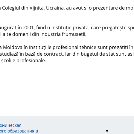
a Colegiul din Vijnița, Ucraina, au avut și o prezentare de mo
gurat în 2001, fiind o instituție privată, care pregătește spec
i alte domenii din industria frumuseții.
oldova în instituțiile profesional tehnice sunt pregătiți în j
studiază în bază de contract, iar din bugetul de stat sunt asi
a școlile profesionale.
ехническая
ого образования в