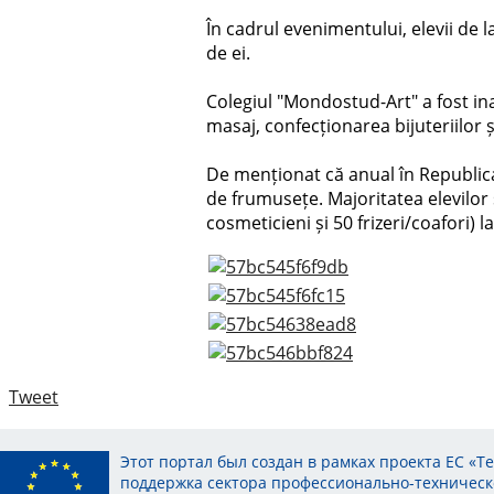
În cadrul evenimentului, elevii de l
de ei.
Colegiul "Mondostud-Art" a fost inau
masaj, confecționarea bijuteriilor ș
De menționat că anual în Republica M
de frumusețe. Majoritatea elevilor 
cosmeticieni și 50 frizeri/coafori) l
Tweet
Этот портал был создан в рамках проекта ЕС «Т
поддержка сектора профессионально-техническ