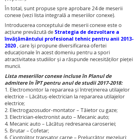
În total, sunt propuse spre aprobare 24 de meserii
conexe (vezi lista integrală a meseriilor conexe).
Introducerea conceptului de meserii conexe este o
acțiune prevăzută de
Strategia de dezvoltare a
învățământului profesional tehnic pentru anii 2013-
2020
, care își propune diversificarea ofertei
educaționale în acest domeniu pentru a spori
atractivitatea studiilor și a răspunde necesităților pieței
muncii.
Lista meseriilor conexe incluse în Planul de
admitere în ÎPT pentru anul de studii 2017-2018:
1. Electromontor la repararea şi întreţinerea utilajelor
electrice – Lăcătuş-electrician la repararea utilajelor
electrice;
2. Electrogazosudor-montator – Tăietor cu gaze;
3. Electrician-electronist auto – Mecanic auto;
4. Mecanic auto – Lăcătuș redresarea caroseriei;
5. Brutar – Cofetar;
6. Ciontolitor tranșator carne – Prelucrător mezeluri;