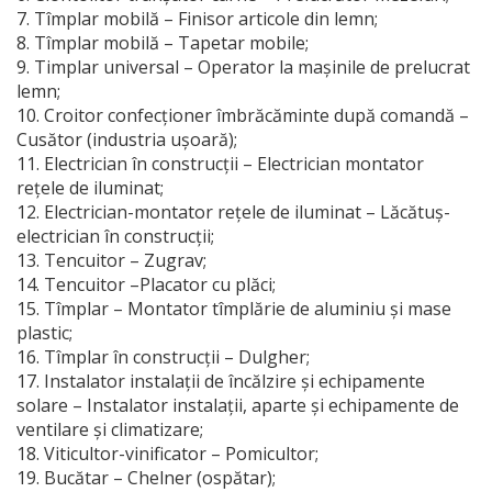
7. Tîmplar mobilă – Finisor articole din lemn;
8. Tîmplar mobilă – Tapetar mobile;
9. Timplar universal – Operator la mașinile de prelucrat
lemn;
10. Croitor confecţioner îmbrăcăminte după comandă –
Cusător (industria uşoară);
11. Electrician în construcţii – Electrician montator
reţele de iluminat;
12. Electrician-montator reţele de iluminat – Lăcătuş-
electrician în construcţii;
13. Tencuitor – Zugrav;
14. Tencuitor –Placator cu plăci;
15. Tîmplar – Montator tîmplărie de aluminiu şi mase
plastic;
16. Tîmplar în construcţii – Dulgher;
17. Instalator instalaţii de încălzire şi echipamente
solare – Instalator instalaţii, aparte şi echipamente de
ventilare şi climatizare;
18. Viticultor-vinificator – Pomicultor;
19. Bucătar – Chelner (ospătar);