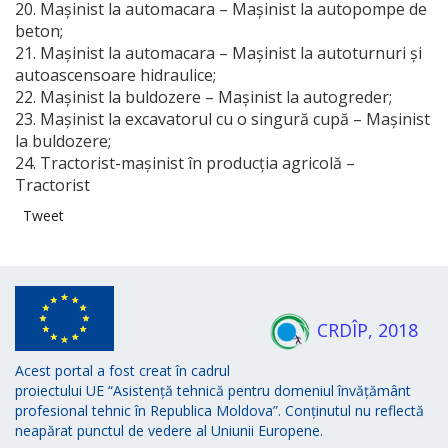
20. Maşinist la automacara – Maşinist la autopompe de
beton;
21. Maşinist la automacara – Maşinist la autoturnuri şi
autoascensoare hidraulice;
22. Maşinist la buldozere – Maşinist la autogreder;
23. Maşinist la excavatorul cu o singură cupă – Maşinist
la buldozere;
24. Tractorist-maşinist în producţia agricolă –
Tractorist
Tweet
CRDÎP, 2018
Acest portal a fost creat în cadrul
proiectului UE “Asistență tehnică pentru domeniul învățământ
profesional tehnic în Republica Moldova”. Conținutul nu reflectă
neapărat punctul de vedere al Uniunii Europene.