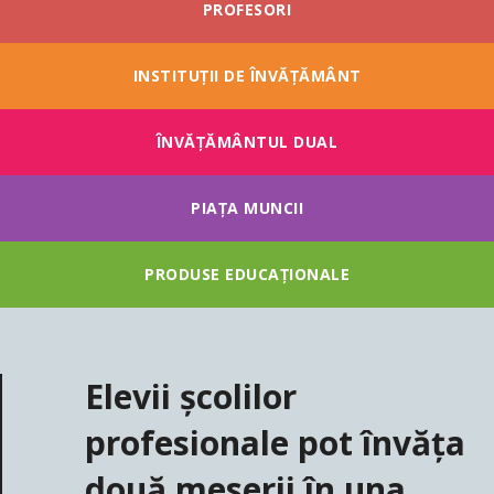
PROFESORI
INSTITUȚII DE ÎNVĂȚĂMÂNT
ÎNVĂŢĂMÂNTUL DUAL
PIAȚA MUNCII
PRODUSE EDUCAȚIONALE
Elevii școlilor
profesionale pot învăța
două meserii în una