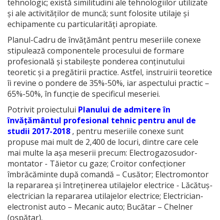
tehnologic; există similitudini ale tehnologiilor utilizate
și ale activităților de muncă; sunt folosite utilaje și
echipamente cu particularități apropiate.
Planul-Cadru de învățământ pentru meseriile conexe
stipulează componentele procesului de formare
profesională și stabilește ponderea conținutului
teoretic şi a pregătirii practice. Astfel, instruirii teoretice
îi revine o pondere de 35%-50%, iar aspectului practic –
65%-50%, în funcție de specificul meseriei.
Potrivit proiectului
Planului de admitere în
învățământul profesional tehnic pentru anul de
studii 2017-2018
, pentru meseriile conexe sunt
propuse mai mult de 2,400 de locuri, dintre care cele
mai multe la așa meserii precum: Electrogazosudor-
montator - Tăietor cu gaze; Croitor confecţioner
îmbrăcăminte după comandă – Cusător; Electromontor
la repararea şi întreţinerea utilajelor electrice - Lăcătuş-
electrician la repararea utilajelor electrice; Electrician-
electronist auto – Mecanic auto; Bucătar – Chelner
(ospătar).