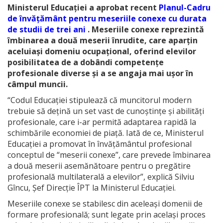
Ministerul Educației a aprobat recent
Planul-Cadru
de învățământ pentru meseriile conexe cu durata
de studii de trei ani
. Meseriile conexe reprezintă
îmbinarea a două meserii înrudite, care aparțin
aceluiași domeniu ocupațional, oferind elevilor
posibilitatea de a dobândi competențe
profesionale diverse și a se angaja mai ușor în
câmpul muncii.
“Codul Educației stipulează că muncitorul modern
trebuie să dețină un set vast de cunoștințe și abilități
profesionale, care i-ar permită adaptarea rapidă la
schimbările economiei de piață. Iată de ce, Ministerul
Educației a promovat în învățământul profesional
conceptul de “meserii conexe”, care prevede îmbinarea
a două meserii asemănătoare pentru o pregătire
profesională multilaterală a elevilor”, explică Silviu
Gîncu, Șef Direcție ÎPT la Ministerul Educației.
Meseriile conexe se stabilesc din aceleași domenii de
formare profesională; sunt legate prin același proces