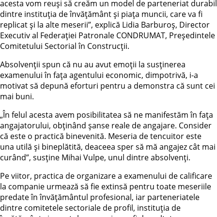
acesta vom reuși să creăm un model de parteneriat durabil
dintre instituția de învățământ și piața muncii, care va fi
replicat și la alte meserii”, explică Lidia Barburoș, Director
Executiv al Federației Patronale CONDRUMAT, Președintele
Comitetului Sectorial în Construcții.
Absolvenții spun că nu au avut emoții la susținerea
examenului în fața agentului economic, dimpotrivă, i-a
motivat să depună eforturi pentru a demonstra că sunt cei
mai buni.
„În felul acesta avem posibilitatea să ne manifestăm în fața
angajatorului, obținând șanse reale de angajare. Consider
că este o practică binevenită. Meseria de tencuitor este
una utilă și bineplătită, deaceea sper să mă angajez cât mai
curând”, susține Mihai Vulpe, unul dintre absolvenți.
Pe viitor, practica de organizare a examenului de calificare
la companie urmează să fie extinsă pentru toate meseriile
predate în învățământul profesional, iar parteneriatele
dintre comitetele sectoriale de profil, instituția de