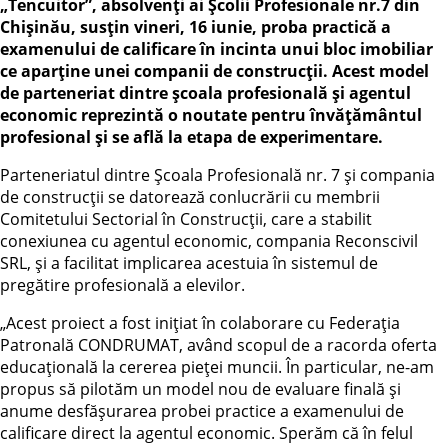
„Tencuitor”, absolvenți ai Școlii Profesionale nr.7 din
Chișinău, susțin vineri, 16 iunie, proba practică a
examenului de calificare în incinta unui bloc imobiliar
ce aparține unei companii de construcții. Acest model
de parteneriat dintre școala profesională și agentul
economic reprezintă o noutate pentru învățământul
profesional și se află la etapa de experimentare.
Parteneriatul dintre Școala Profesională nr. 7 și compania
de construcții se datorează conlucrării cu membrii
Comitetului Sectorial în Construcții, care a stabilit
conexiunea cu agentul economic, compania Reconscivil
SRL, și a facilitat implicarea acestuia în sistemul de
pregătire profesională a elevilor.
„Acest proiect a fost inițiat în colaborare cu Federația
Patronală CONDRUMAT, având scopul de a racorda oferta
educațională la cererea pieței muncii. În particular, ne-am
propus să pilotăm un model nou de evaluare finală și
anume desfășurarea probei practice a examenului de
calificare direct la agentul economic. Sperăm că în felul