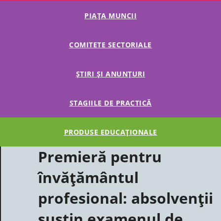
PIAȚA MUNCII
COMITETE SECTORIALE
ȘTIRI ȘI ANUNȚURI
STAGIILE DE PRACTICĂ
PRODUSE EDUCAȚIONALE
Premieră pentru
învățământul
profesional: absolvenții
susțin examenul de