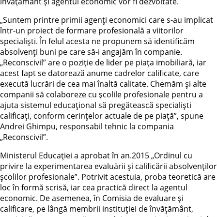
învățământ și agentul economic vor fi dezvoltate.
„Suntem printre primii agenți economici care s-au implicat
într-un proiect de formare profesională a viitorilor
specialiști. În felul acesta ne propunem să identificăm
absolvenți buni pe care să-i angajăm în companie.
„Reconscivil” are o poziție de lider pe piața imobiliară, iar
acest fapt se datorează anume cadrelor calificate, care
execută lucrări de cea mai înaltă calitate. Chemăm și alte
companii să colaboreze cu școlile profesionale pentru a
ajuta sistemul educațional să pregătească specialiști
calificați, conform cerințelor actuale de pe piață”, spune
Andrei Ghimpu, responsabil tehnic la compania
„Reconscivil”.
Ministerul Educației a aprobat în an.2015 „Ordinul cu
privire la experimentarea evaluării și calificării absolvenților
școlilor profesionale”. Potrivit acestuia, proba teoretică are
loc în formă scrisă, iar cea practică direct la agentul
economic. De asemenea, în Comisia de evaluare și
calificare, pe lângă membrii instituției de învățământ,