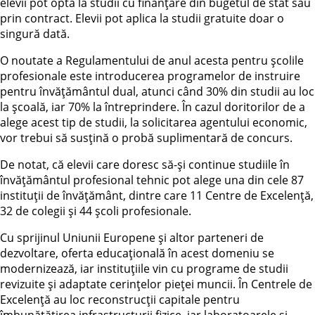
elevii pot opta la studii cu finanţare din bugetul de stat sau
prin contract. Elevii pot aplica la studii gratuite doar o
singură dată.
O noutate a Regulamentului de anul acesta pentru școlile
profesionale este introducerea programelor de instruire
pentru învățământul dual, atunci când 30% din studii au loc
la școală, iar 70% la întreprindere. În cazul doritorilor de a
alege acest tip de studii, la solicitarea agentului economic,
vor trebui să susțină o probă suplimentară de concurs.
De notat, că elevii care doresc să-și continue studiile în
învățământul profesional tehnic pot alege una din cele 87
instituții de învățământ, dintre care 11 Centre de Excelență,
32 de colegii și 44 școli profesionale.
Cu sprijinul Uniunii Europene și altor parteneri de
dezvoltare, oferta educațională în acest domeniu se
modernizează, iar instituțiile vin cu programe de studii
revizuite și adaptate cerințelor pieței muncii. În Centrele de
Excelență au loc reconstrucții capitale pentru