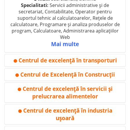
Specialitati:
Servicii administrative și de
secretariat, Contabilitate, Operator pentru
suportul tehnic al calculatoarelor, Rețele de
calculatoare, Programare și analiza produselor de
program, Calculatoare, Administrarea aplicațiilor
Web
Mai multe
Centrul de excelenţă în transporturi
⚫
Centrul de Excelenţă în Construcţii
⚫
Centrul de excelenţă în servicii şi
⚫
prelucrarea alimentelor
Centrul de excelenţă în industria
Adresa:
mun. Bălţi, str. Decebal, 111
⚫
Tel:
+(373 231) 71-557, +(373 231) 72-572
uşoară
WEB:
-
E-mail:
sp2_balti@mail.md