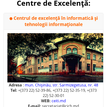
Centre de Excelență:
Centrul de excelenţă în informatică şi
⚫
tehnologii informaţionale
Adresa
:
mun. Chişinău, str. Sarmizegetusa, nr. 48
Tel:
+(373 22) 52-39-86, +(373 22) 52-35-19, +(373
22) 52-30-01
WEB:
ceiti.md
E-mail:
secretariat@cich.md