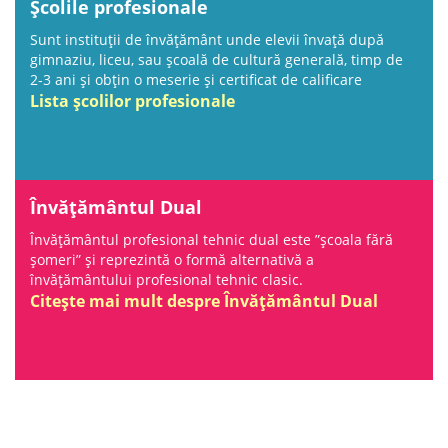
Școlile profesionale
Sunt instituții de învățământ unde elevii învață după
gimnaziu, liceu, sau școală de cultură generală, timp de
2-3 ani și obțin o meserie și certificat de calificare
Lista școlilor profesionale
Învățământul Dual
Învățământul profesional tehnic dual este ”școala fără
șomeri” și reprezintă o formă alternativă a
învățământului profesional tehnic clasic.
Citește mai mult despre Învățământul Dual