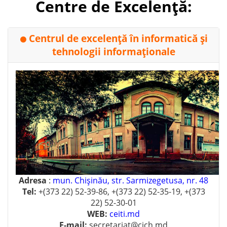
Centre de Excelență:
Centrul de excelenţă în informatică şi
⚫
tehnologii informaţionale
Adresa
:
mun. Chişinău, str. Sarmizegetusa, nr. 48
Tel:
+(373 22) 52-39-86, +(373 22) 52-35-19, +(373
22) 52-30-01
WEB:
ceiti.md
E-mail:
secretariat@cich.md