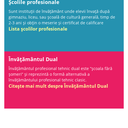
Școlile profesionale
Sunt instituții de învățământ unde elevii învață după
gimnaziu, liceu, sau școală de cultură generală, timp de
2-3 ani și obțin o meserie și certificat de calificare
Lista școlilor profesionale
Învățământul Dual
Învățământul profesional tehnic dual este ”școala fără
șomeri” și reprezintă o formă alternativă a
învățământului profesional tehnic clasic.
Citește mai mult despre Învățământul Dual