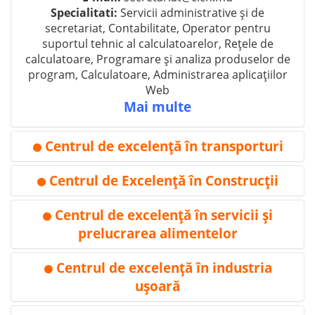
Specialitati:
Servicii administrative și de
secretariat, Contabilitate, Operator pentru
suportul tehnic al calculatoarelor, Rețele de
calculatoare, Programare și analiza produselor de
program, Calculatoare, Administrarea aplicațiilor
Web
Mai multe
Centrul de excelenţă în transporturi
⚫
Centrul de Excelenţă în Construcţii
⚫
Centrul de excelenţă în servicii şi
⚫
prelucrarea alimentelor
Centrul de excelenţă în industria
Adresa:
mun. Bălţi, str. Decebal, 111
⚫
Tel:
+(373 231) 71-557, +(373 231) 72-572
uşoară
WEB:
-
E-mail:
sp2_balti@mail.md