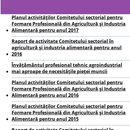
Planul activităților Comitetului sectorial pentru
Formare Profesională din Agricultură și Industria
Alimentară pentru anul 2017
Raport de activitate Comitetului sectorial în
agricultură și industria alimentară pentru anul
2016
Învățământul profesional tehnic agroindustrial
mai aproape de necesitățile pieței muncii
Planul activităților Comitetului sectorial pentru
Formare Profesională din Agricultură și Industria
Alimentară pentru anul 2016
Planul activităților Comitetului sectorial pentru
Formare Profesională din Agricultură și Industria
Alimentară pentru anul 2015