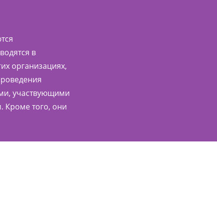
ются
водятся в
гих организациях,
 проведения
ями, участвующими
. Кроме того, они