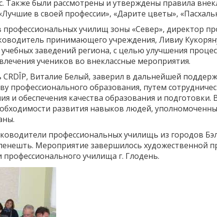
. Также были рассмотрены и утверждены правила внек
 «Лучшие в своей профессии», «Дарите цветы», «Пасхаль
 профессиональных училищ зоны «Север», директор п
руководитель принимающего учреждения, Ливиу Кукоряну
учебных заведений региона, с целью улучшения процес
влечения учеников во внеклассные мероприятия.
 CRDÎP, Виталие Белый, заверил в дальнейшей поддерж
ву профессионального образования, путем сотрудничес
я и обеспечения качества образования и подготовки. В
еобходимости развития навыков людей, уполномоченн
аны.
уководители профессиональных училищь из городов Бэл
еленешть. Мероприятие завершилось художественной п
 профессионального училища г. Глодень.