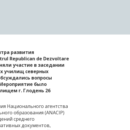
нтра развития
ul Republican de Dezvoltare
риняли участие в заседании
х училищ северных
 обсуждались вопросы
 Мероприятие было
лищем г. Глодень 26
ния Национального агентства
ьного образования (ANACIP)
дений среднего
мативных документов,