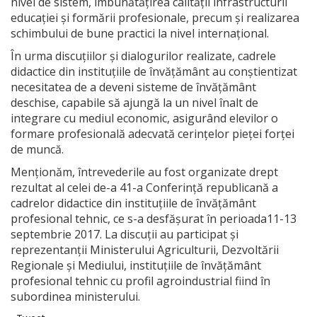
nivel de sistem, îmbunătățirea calității infrastructurii
educaţiei şi formării profesionale, precum și realizarea
schimbului de bune practici la nivel internaţional.
În urma discuțiilor și dialogurilor realizate, cadrele
didactice din instituțiile de învățământ au conștientizat
necesitatea de a deveni sisteme de învățământ
deschise, capabile să ajungă la un nivel înalt de
integrare cu mediul economic, asigurând elevilor o
formare profesională adecvată cerințelor pieței forței
de muncă.
Menționăm, întrevederile au fost organizate drept
rezultat al celei de-a 41-a Conferință republicană a
cadrelor didactice din instituțiile de învățământ
profesional tehnic, ce s-a desfăşurat în perioada11-13
septembrie 2017. La discuții au participat și
reprezentanții Ministerului Agriculturii, Dezvoltării
Regionale și Mediului, instituțiile de învățământ
profesional tehnic cu profil agroindustrial fiind în
subordinea ministerului.