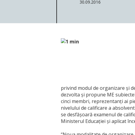
30.09.2016
privind modul de organizare și de
dezvolta și propune ME subiectele
cinci membri, reprezentanți ai pi
nivelului de calificare a absolven
se desfăşoară examenul de califi
Ministerul Educației și aplicat în
“Noua modalitate de organizare a