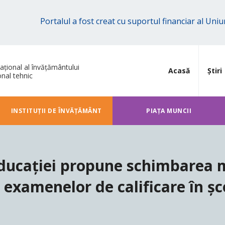
Portalul a fost creat cu suportul financiar al Un
ațional al învățământului
Acasă
Știri
onal tehnic
INSTITUȚII DE ÎNVĂȚĂMÂNT
PIAȚA MUNCII
Educației propune schimbarea 
 examenelor de calificare în șco
e