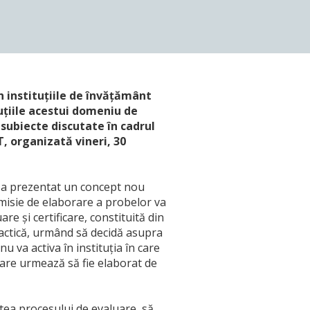
 instituțiile de învățământ
luțiile acestui domeniu de
 subiecte discutate în cadrul
T, organizată vineri, 30
E) a prezentat un concept nou
omisie de elaborare a probelor va
e şi certificare, constituită din
practică, urmând să decidă asupra
u va activa în instituţia în care
are urmează să fie elaborat de
tea procesului de evaluare, să