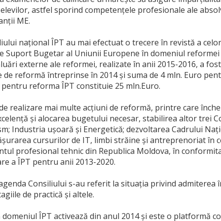
 elevilor, astfel sporind competențele profesionale ale absolv
anții ME.
iului național ÎPT au mai efectuat o trecere în revistă a celo
de Suport Bugetar al Uniunii Europene în domeniul reformei
aluări externe ale reformei, realizate în anii 2015-2016, a 
e de reformă întreprinse în 2014 și suma de 4 mln. Euro pentru
E pentru reforma ÎPT constituie 25 mln.Euro.
de realizare mai multe acţiuni de reformă, printre care înch
xcelență și alocarea bugetului necesar, stabilirea altor trei 
sm; Industria ușoară și Energetică; dezvoltarea Cadrului Națio
ășurarea cursurilor de IT, limbi străine și antreprenoriat în 
ul profesional tehnic din Republica Moldova, în conformita
tare a ÎPT pentru anii 2013-2020.
agenda Consiliului s-au referit la situaţia privind admiterea î
giile de practică și altele.
 domeniul ÎPT activează din anul 2014 și este o platformă con