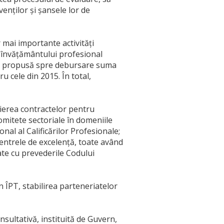
enților și șansele lor de
r mai importante activități
 învățământului profesional
fost propusă spre debursare suma
 cele din 2015. În total,
eierea contractelor pentru
Comitete sectoriale în domeniile
nal al Calificărilor Profesionale;
centrele de excelență, toate având
te cu prevederile Codului
n ÎPT, stabilirea parteneriatelor
sultativă, instituită de Guvern,