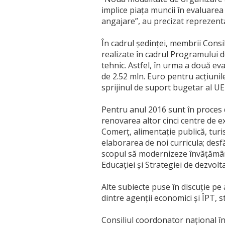
implice piața muncii în evaluarea
angajare”, au precizat reprezent
În cadrul ședinței, membrii Consil
realizate în cadrul Programului 
tehnic. Astfel, în urma a două ev
de 2.52 mln. Euro pentru acțiunil
sprijinul de suport bugetar al U
Pentru anul 2016 sunt în proces 
renovarea altor cinci centre de e
Comerț, alimentație publică, turi
elaborarea de noi curricula; desf
scopul să modernizeze învățământ
Educației și Strategiei de dezvol
Alte subiecte puse în discuție pe 
dintre agenţii economici şi ÎPT, sta
Consiliul coordonator național în