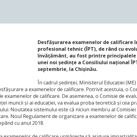
Desfășurarea examenelor de calificare în
profesional tehnic (ÎPT), de rând cu evo
învățământ, au fost printre principalele
unei noi ședințe a Consiliului național ÎP
septembrie, la Chișinău.
În cadrul ședinței, Ministerul Educației (M
sfășurare a examenelor de calificare. Potrivit acestuia, o C
 examenelor de calificare. De asemenea, o Comisie de evaluar
eței muncii și ai educației, va evalua proba teoretică şi cea 
tului. Noutatea sistemului este că niciun membru al Comisiei n
care. Noul Regulament de organizare a examenelor de calific
cepând cu anul 2018.
 examenelor de calificare urmărește să asigure imparțialita