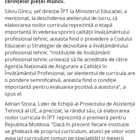
cerințelor pieței muncii.
Silviu Gîncu, șef direcție ÎPT la Ministerul Educației, a
menționat, la deschiderea atelierului de lucru, că
elaborarea noilor curricula reprezintă o etapă
importantă în vederea sporirii calității învățământului
profesional tehnic, aceasta fiind o prevedere a Codului
Educației și Strategiei de dezvoltare a învățământului
profesional tehnic. “Instituțiile de învățământ
profesional tehnic urmează să fie acreditate de către
Agenția Națională de Asigurare a Calității în
Învățământul Profesional, iar elementul de curricula are
o pondere semnificativă, aceasta fiind o condiție
importantă pentru evaluarea pozitivă a acestora”, a
spus el.
Adrian Stoica, Lider de Echipă al Proiectului de Asistență
Tehnică al UE, a precizat, la rândul său, că elaborarea
noilor curricula în ÎPT reprezintă o premieră pentru
Republica Moldova. “Dacă în prezent fiecare instituție
se ghidează de propriul curriculum, atunci pe viitor vom
avea un curriculum comun pe specialități și meserii.