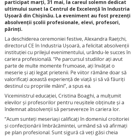
participat marți, 31 mai, la careul solemn dedicat
ultimului sunet la Centrul de Excelență în Industria
Ușoară din Chișinău. La eveniment au fost prezenți
absolvenții școlii profesionale, elevi, profesori,
părinți.
La deschiderea ceremoniei festive, Alexandra Raețchi,
directorul CE în Industria Ușoară, a felicitat absolvenții
instituției cu prilejul evenimentului, urându-le succes în
cariera profesională. “Pe parcursul studiilor ați avut
parte de multe momente frumoase, ați învățat o
meserie și ați legat prietenii. Pe viitor rămâne doar să
valorificați această experiență de viață și să vă făuriți
destinul cu propriile mâini”, a spus ea.
Viceministrul educației, Cristina Boaghi, a mulțumit
elevilor și profesorilor pentru reușitele obținute și a
îndemnat absolvenții să persevereze în cariera lor.
“Acum sunteți meseriași calificați în domeniul croitoriei
și confecționării îmbrăcămintei, urmând să vă afirmați
pe plan profesional. Sunt sigură că veți găsi cheia