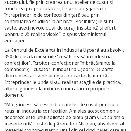
succesului, fie prin crearea unui atelier de cusut și
fondarea propriei afaceri, fie prin angajarea în
întreprinderile de confecții din țară sau prin
continuarea studiilor la alt nivel. Posibilitățile sunt
vaste, aveți nevoie doar de curaj, insistență și efort
pentru a vă realiza visele”, a spus viceministrul
educației.
La Centrul de Excelență în Industria Ușoară au absolvit
350 de elevi la meseriile “cusătoreasă în industria
confecțiilor”, “croitor-confecționer îmbrăcăminte la
comandă” și “cusător în industria ușoară”. O parte
dintre elevi au semnat deja contracte de muncă cu
întreprinderile unde și-au realizat stagiile de practică,
alții se gândesc la inițierea unei afaceri proprii în
domeniu.
“Mă gândesc să deschid un atelier de cusut pentru a
reuși în industria confecțiilor. Am ales acest domeniu,
deoarece este unul solicitat pe piață și am vrut să am o
meserie utilă”, este de părere Ion Nicolau, absolvent al
meseriei croitor-cusător, unul din cei cinci băieți care au