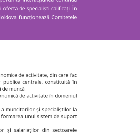
oferta de specialiști calificați. În
 Moldova funcționează Comitetele
onomice de activitate, din care fac
 publice centrale, constituită în
ei de muncă.
onomică de activitate în domeniul
a muncitorilor şi specialiştilor la
la formarea unui sistem de suport
r şi salariaţilor din sectoarele