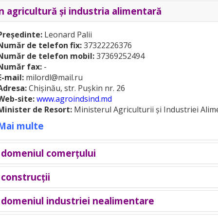
n agricultură şi industria alimentară
Președinte:
Leonard Palii
Număr de telefon fix:
37322226376
Număr de telefon mobil:
37369252494
Număr fax:
-
E-mail:
milordl@mail.ru
Adresa:
Chişinău, str. Puşkin nr. 26
Web-site:
www.agroindsind.md
Minister de Resort:
Ministerul Agriculturii şi Industriei Ali
Mai multe
n domeniul comerţului
 construcţii
Președinte:
Svetlana Țurcanu
Număr de telefon fix:
-
Număr de telefon mobil:
37369299757
n domeniul industriei nealimentare
Președinte:
Lidia Barburoș
Număr fax:
-
Număr de telefon fix:
373210998