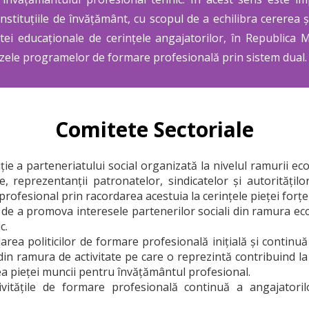
nstituțiile de învățământ, cu scopul de a echilibra cererea și 
rtei educaționale de cerințele angajatorilor, în Republica
azele programelor de formare profesională prin sistem dual.
Comitete Sectoriale
ţie a parteneriatului social organizată la nivelul ramurii ec
e, reprezentanţii patronatelor, sindicatelor şi autorităţilor
profesional prin racordarea acestuia la cerinţele pieţei forţ
 de a promova interesele partenerilor sociali din ramura ec
c.
rea politicilor de formare profesională iniţială şi continuă 
 din ramura de activitate pe care o reprezintă contribuind 
tea pieţei muncii pentru învăţământul profesional.
tivităţile de formare profesională continuă a angajatorilo