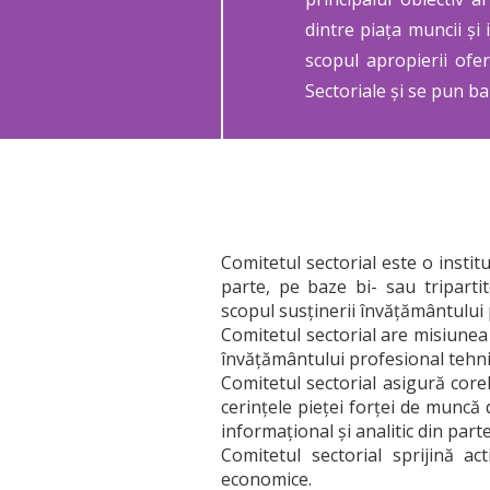
dintre piața muncii și i
scopul apropierii ofe
Sectoriale și se pun b
Comitetul sectorial este o institu
parte, pe baze bi- sau tripartit
scopul susţinerii învăţământului 
Comitetul sectorial are misiunea
învățământului profesional tehni
Comitetul sectorial asigură corela
cerinţele pieţei forței de muncă
informaţional şi analitic din par
Comitetul sectorial sprijină ac
economice.