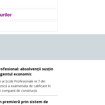
urilor
ructii
trucțiilor
omunicaţiilor
cturii Drumurilor
fesional: absolvenții susțin
 agentul economic
 ai Școlii Profesionale nr.7 din
actică a examenului de calificare în
i companii de construcții.
în premieră prin sistem de