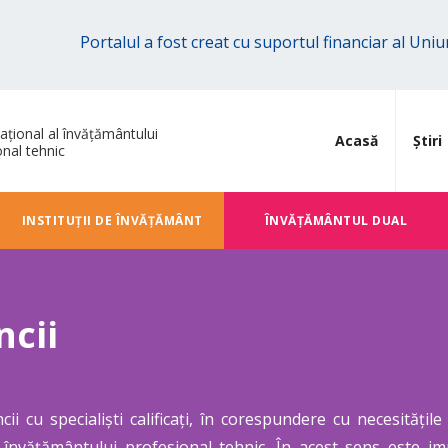
Portalul a fost creat cu suportul financiar al Un
ațional al învățământului
Acasă
Știri
onal tehnic
INSTITUȚII DE ÎNVĂȚĂMÂNT
ÎNVĂŢĂMÂNTUL DUAL
ncii
ii cu specialiști calificați, în corespundere cu necesitățil
al învățământului profesional tehnic. În acest sens este i