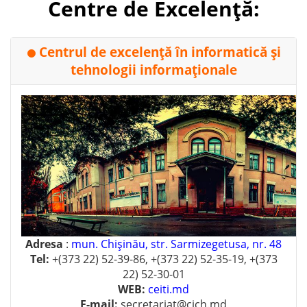
Centre de Excelență:
Centrul de excelenţă în informatică şi
⚫
tehnologii informaţionale
Adresa
:
mun. Chişinău, str. Sarmizegetusa, nr. 48
Tel:
+(373 22) 52-39-86, +(373 22) 52-35-19, +(373
22) 52-30-01
WEB:
ceiti.md
E-mail:
secretariat@cich.md