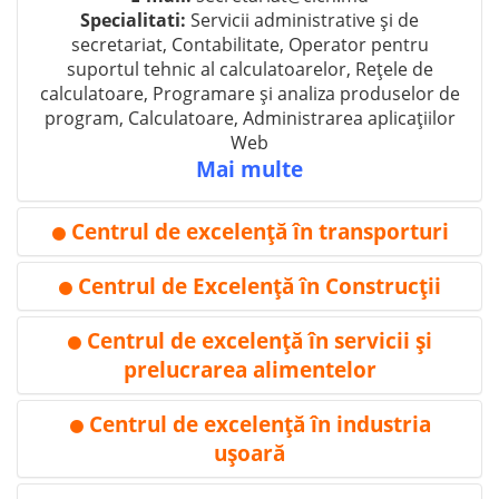
Specialitati:
Servicii administrative și de
secretariat, Contabilitate, Operator pentru
suportul tehnic al calculatoarelor, Rețele de
calculatoare, Programare și analiza produselor de
program, Calculatoare, Administrarea aplicațiilor
Web
Mai multe
Centrul de excelenţă în transporturi
⚫
Centrul de Excelenţă în Construcţii
⚫
Centrul de excelenţă în servicii şi
⚫
prelucrarea alimentelor
Centrul de excelenţă în industria
Adresa:
mun. Bălţi, str. Decebal, 111
⚫
Tel:
+(373 231) 71-557, +(373 231) 72-572
uşoară
WEB:
-
E-mail:
sp2_balti@mail.md