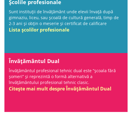
Școlile profesionale
Sunt instituții de învățământ unde elevii învață după
gimnaziu, liceu, sau școală de cultură generală, timp de
2-3 ani și obțin o meserie și certificat de calificare
Lista școlilor profesionale
Învățământul Dual
Învățământul profesional tehnic dual este ”școala fără
șomeri” și reprezintă o formă alternativă a
învățământului profesional tehnic clasic.
Citește mai mult despre Învățământul Dual